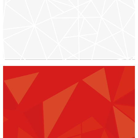
Il est désormais temps d’agir avec
courage et compassion. Dans un
monde marqué par des conflits,
des catastrophes liés aux climats
et des urgences humanitaires,
l’appel aux intervenants qualifiés
et dotés de l'éthique n’a jamais été
aussi fort. Pour ce faire, le