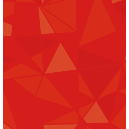
programme sur les fondements de
l’action humanitaire vous procure
des outils, de la perspicacité et de
l’intégrité nécessaires pour
répondre à cet appel.
Apprendre. Plomb. Sauver des
vies. Obtenez une attestation et
entrez dans votre rôle de force
pour l’humanité. Inscrivez-vous
maintenant et commencez votre
voyage pour devenir l’humanitaire
dont notre monde a urgemment
besoin.