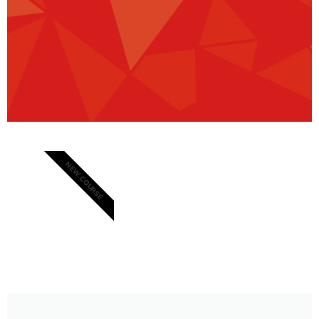
Faites le premier pas
pour devenir un
NEW COURSE
professionnel
humanitaire certifié.
Êtes-vous prêt à créer un
véritable impact dans la
réponse aux crises et dans
le travail humanitaire ? La
formation certifiée sur les