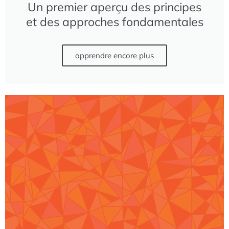
Un premier aperçu des principes
fondements de l’action
humanitaire vous donne des
et des approches fondamentales
connaissances de base et
des compétences pratiques
apprendre encore plus
nécessaires pour faire face
aux défis mondiaux avec
confiance et compassion.
Etes-vous curieux de
l’explorer ? Jetez un œil sur
notre premier module : La
protection des enfants dans
les crises humanitaires : un
premier regard sur les
principes et approches
fondamentales.
Cliquez sur le lien ci-
dessous pour y accéder et